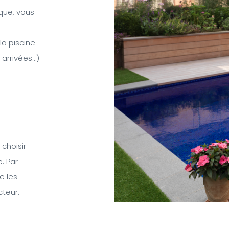
que, vous
a piscine
 arrivées…)
choisir
. Par
e les
cteur.