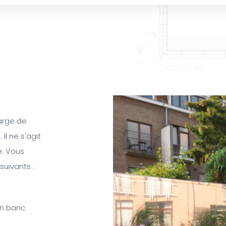
arge de
l ne s'agit
e. Vous
suivants :
un banc