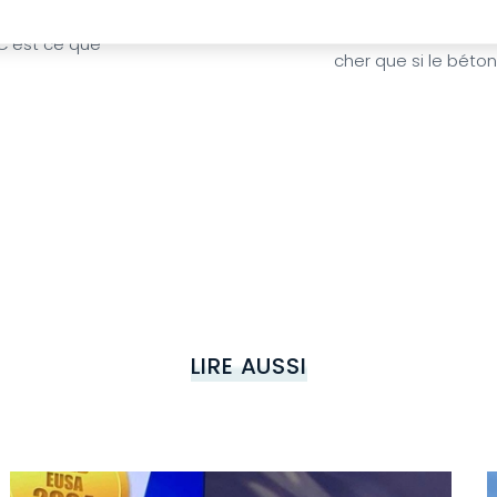
uite selon les
du Groupe Willy Nae
 C'est ce que
cher que si le béton
LIRE AUSSI