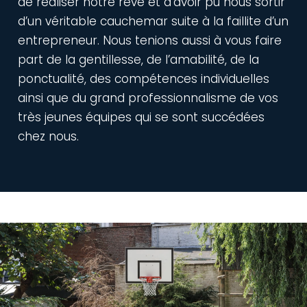
de réaliser notre rêve et d’avoir pu nous sortir
d’un véritable cauchemar suite à la faillite d’un
entrepreneur. Nous tenions aussi à vous faire
part de la gentillesse, de l’amabilité, de la
ponctualité, des compétences individuelles
ainsi que du grand professionnalisme de vos
très jeunes équipes qui se sont succédées
chez nous.
Video
file