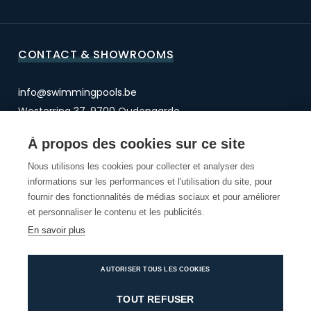
CONTACT & SHOWROOMS
info@swimmingpools.be
Westerring 37, 9700 Oudenaarde
BTW BE 0471.605.486
À propos des cookies sur ce site
Nous utilisons les cookies pour collecter et analyser des
OUDENAARDE
informations sur les performances et l'utilisation du site, pour
OVERIJSE
fournir des fonctionnalités de médias sociaux et pour améliorer
SCHOTEN
et personnaliser le contenu et les publicités.
En savoir plus
AUTORISER TOUS LES COOKIES
© 2026 Willy Naessens Swimming pools
Disclaimer
Disclaimer
Privacy Policy
Cookie settings
TOUT REFUSER