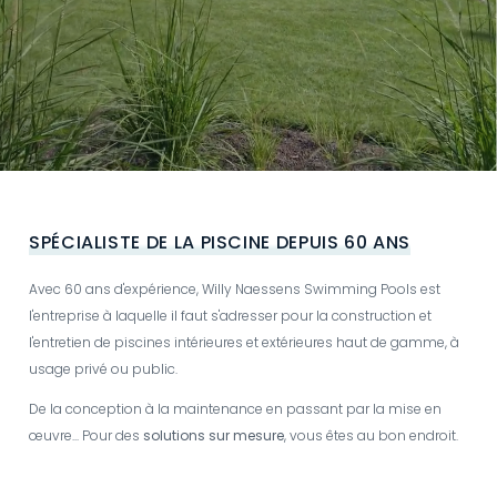
Video
file
SPÉCIALISTE DE LA PISCINE DEPUIS 60 ANS
Avec 60 ans d'expérience, Willy Naessens Swimming Pools est
l'entreprise à laquelle il faut s'adresser pour la construction et
l'entretien de piscines intérieures et extérieures haut de gamme, à
usage privé ou public.
De la conception à la maintenance en passant par la mise en
œuvre... Pour des
solutions sur mesure
, vous êtes au bon endroit.