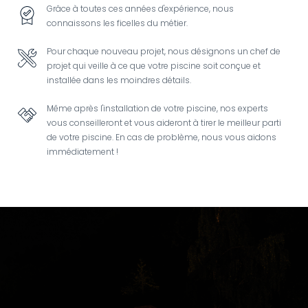
Grâce à toutes ces années d'expérience, nous
Image
connaissons les ficelles du métier.
Pour chaque nouveau projet, nous désignons un chef de
Image
projet qui veille à ce que votre piscine soit conçue et
installée dans les moindres détails.
Même après l'installation de votre piscine, nos experts
Image
vous conseilleront et vous aideront à tirer le meilleur parti
de votre piscine. En cas de problème, nous vous aidons
immédiatement !