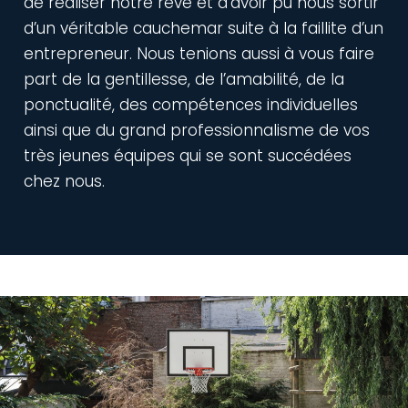
de réaliser notre rêve et d’avoir pu nous sortir
d’un véritable cauchemar suite à la faillite d’un
entrepreneur. Nous tenions aussi à vous faire
part de la gentillesse, de l’amabilité, de la
ponctualité, des compétences individuelles
ainsi que du grand professionnalisme de vos
très jeunes équipes qui se sont succédées
chez nous.
Video
file