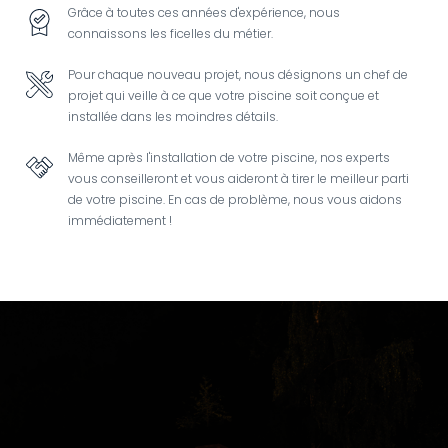
Grâce à toutes ces années d'expérience, nous
Image
connaissons les ficelles du métier.
Pour chaque nouveau projet, nous désignons un chef de
Image
projet qui veille à ce que votre piscine soit conçue et
installée dans les moindres détails.
Même après l'installation de votre piscine, nos experts
Image
vous conseilleront et vous aideront à tirer le meilleur parti
de votre piscine. En cas de problème, nous vous aidons
immédiatement !