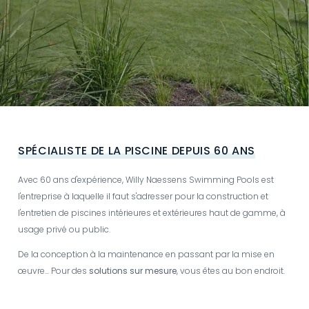
Video
file
SPÉCIALISTE DE LA PISCINE DEPUIS 60 ANS
Avec 60 ans d'expérience, Willy Naessens Swimming Pools est
l'entreprise à laquelle il faut s'adresser pour la construction et
l'entretien de piscines intérieures et extérieures haut de gamme, à
usage privé ou public.
De la conception à la maintenance en passant par la mise en
œuvre... Pour des
solutions sur mesure
, vous êtes au bon endroit.