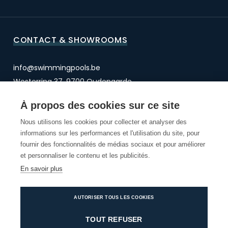
CONTACT & SHOWROOMS
info@swimmingpools.be
Westerring 37, 9700 Oudenaarde
BTW BE 0471.605.486
À propos des cookies sur ce site
Nous utilisons les cookies pour collecter et analyser des
OUDENAARDE
informations sur les performances et l'utilisation du site, pour
OVERIJSE
fournir des fonctionnalités de médias sociaux et pour améliorer
SCHOTEN
et personnaliser le contenu et les publicités.
En savoir plus
AUTORISER TOUS LES COOKIES
© 2026 Willy Naessens Swimming pools
Disclaimer
Disclaimer
Privacy Policy
Cookie settings
TOUT REFUSER