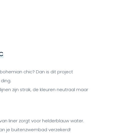
C
 bohemian chic? Dan is dit project
ding.
jnen zijn strak, de kleuren neutraal maar
 van liner zorgt voor helderblauw water.
n je buitenzwembad verzekerd!