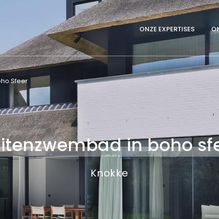
Main
ONZE EXPERTISES
ON
navigation
ho Sfeer
itenzwembad in boho sf
Knokke