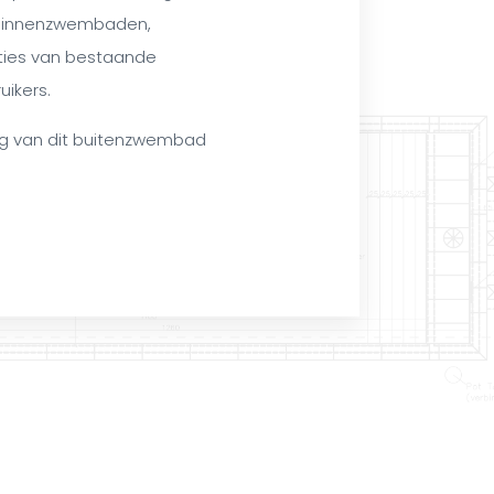
binnenzwembaden,
ties van bestaande
ikers.
ng van dit buitenzwembad