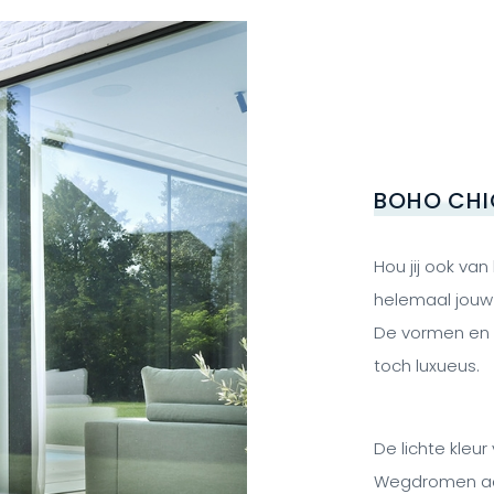
BOHO CHI
Hou jij ook van
helemaal jouw 
De vormen en li
toch luxueus.
De lichte kleur
Wegdromen aa