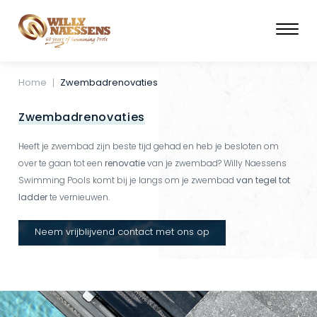
Skip
to
main
content
Breadcrumb
Home
Zwembadrenovaties
Zwembadrenovaties
Heeft je zwembad zijn beste tijd gehad en heb je besloten om
over te gaan tot een
renovatie
van je zwembad? Willy Naessens
Swimming Pools komt bij je langs om je zwembad
van tegel tot
ladder
te vernieuwen.
Neem vrijblijvend contact met ons op