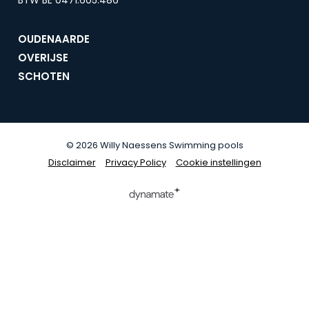
OUDENAARDE
OVERIJSE
SCHOTEN
© 2026 Willy Naessens Swimming pools
Disclaimer
Disclaimer
Privacy Policy
Cookie instellingen
Opens
in
a
new
window.